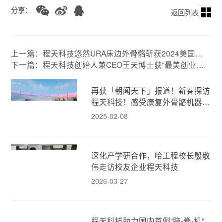
分享：
返回列表
上一篇：程天科技悠然URA床边外骨骼斩获2024美国缪
斯设计金奖！
下一篇：程天科技创始人兼CEO王天博士获“最美创业者”
荣誉
再获「朝闻天下」报道！新春探访
程天科技！感受康复外骨骼机器人
的人文温度！
2025-02-08
深化产学研合作，哈工程校长殷敬
伟走访校友企业程天科技
2026-03-27
程天科技助力国内首例“脑-脊-机”