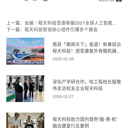
上一篇：会展｜程天科技受邀参展2021全球人工智能技
术大会
下一篇：程天科技智造核心组件引爆多个展会
再获「朝闻天下」报道！新春探访
程天科技！感受康复外骨骼机器人
的人文温度！
2025-02-08
深化产学研合作，哈工程校长殷敬
伟走访校友企业程天科技
2026-03-27
程天科技助力国内首例“脑-脊-机”
融合康复行走案例