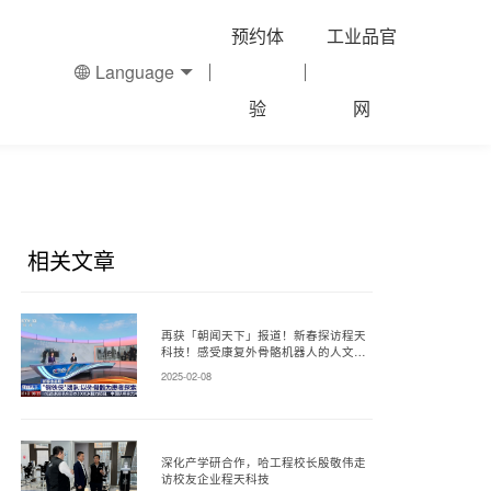
预约体
工业品官
Language
验
网
相关文章
再获「朝闻天下」报道！新春探访程天
科技！感受康复外骨骼机器人的人文温
度！
2025-02-08
深化产学研合作，哈工程校长殷敬伟走
访校友企业程天科技