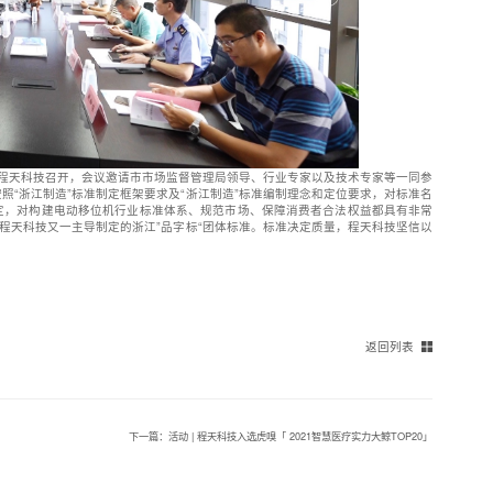
在程天科技召开，会议邀请市市场监督管理局领导、行业专家以及技术专家等一同参
“浙江制造”标准制定框架要求及“浙江制造”标准编制理念和定位要求，对标准名
定，对构建电动移位机行业标准体系、规范市场、保障消费者合法权益都具有非常
程天科技又一主导制定的浙江”品字标“团体标准。标准决定质量，程天科技坚信以
返回列表
下一篇：活动 | 程天科技入选虎嗅「 2021智慧医疗实力大鲸TOP20」