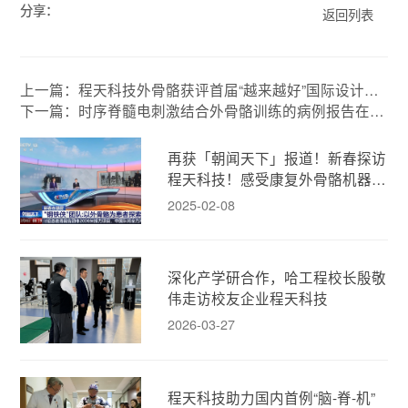
分享：
返回列表
上一篇：程天科技外骨骼获评首届“越来越好”国际设计大
赛产品佳作奖
下一篇：时序脊髓电刺激结合外骨骼训练的病例报告在A
CTN期刊发表
再获「朝闻天下」报道！新春探访
程天科技！感受康复外骨骼机器人
的人文温度！
2025-02-08
深化产学研合作，哈工程校长殷敬
伟走访校友企业程天科技
2026-03-27
程天科技助力国内首例“脑-脊-机”