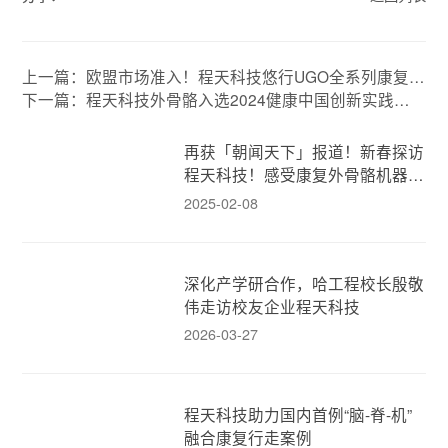
上一篇：欧盟市场准入！程天科技悠行UGO全系列康复外
骨骼获批医疗器械CE认证
下一篇：程天科技外骨骼入选2024健康中国创新实践案
例
再获「朝闻天下」报道！新春探访
程天科技！感受康复外骨骼机器人
的人文温度！
2025-02-08
深化产学研合作，哈工程校长殷敬
伟走访校友企业程天科技
2026-03-27
程天科技助力国内首例“脑-脊-机”
融合康复行走案例