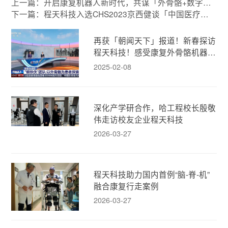
上一篇：开启康复机器人新时代，共谋「外骨骼+数字疗
法」发展新机遇
下一篇：程天科技入选CHS2023京西健谈「中国医疗健
康产业创新榜」
再获「朝闻天下」报道！新春探访
程天科技！感受康复外骨骼机器人
的人文温度！
2025-02-08
深化产学研合作，哈工程校长殷敬
伟走访校友企业程天科技
2026-03-27
程天科技助力国内首例“脑-脊-机”
融合康复行走案例
2026-03-27