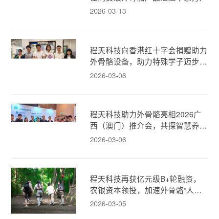
2026-03-13
程天科技向香港红十字会捐赠助力
外骨骼设备，助力特殊学子迈步新
生！
2026-03-06
程天科技助力外骨骼亮相2026广
西（澳门）推介会，共探智慧养老
新模式！
2026-03-06
程天科技再获亿元级B+轮融资，
农银资本领投，加速外骨骼“人机
融合”新消费时代！
2026-03-05