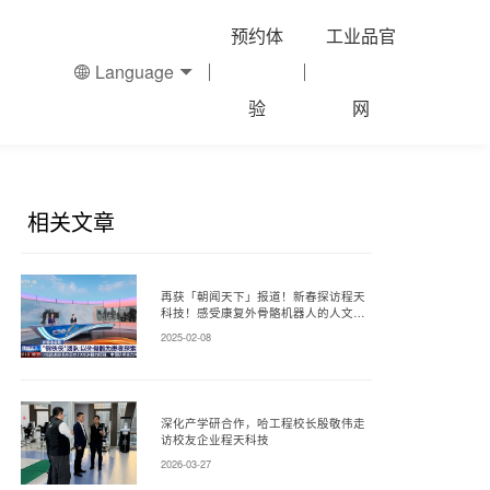
预约体
工业品官
Language
验
网
相关文章
再获「朝闻天下」报道！新春探访程天
科技！感受康复外骨骼机器人的人文温
度！
2025-02-08
深化产学研合作，哈工程校长殷敬伟走
访校友企业程天科技
2026-03-27