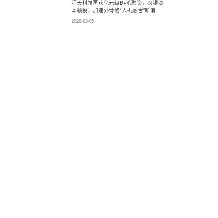
程天科技再获亿元级B+轮融资，农银资
本领投，加速外骨骼“人机融合”新消费
时代！
2026-03-05