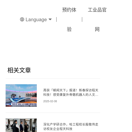
预约体
工业品官
Language
验
网
相关文章
再获「朝闻天下」报道！新春探访程天
科技！感受康复外骨骼机器人的人文温
度！
2025-02-08
深化产学研合作，哈工程校长殷敬伟走
访校友企业程天科技