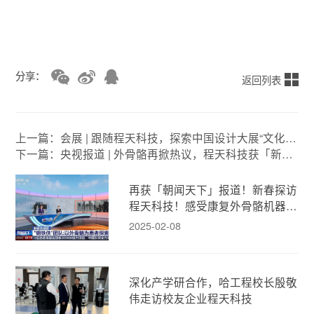
分享：
返回列表
上一篇：会展 | 跟随程天科技，探索中国设计大展“文化
+技术+设计”新思维
下一篇：央视报道 | 外骨骼再掀热议，程天科技获「新闻
联播」「朝闻天下」「新闻30分」专题报道
再获「朝闻天下」报道！新春探访
程天科技！感受康复外骨骼机器人
的人文温度！
2025-02-08
深化产学研合作，哈工程校长殷敬
伟走访校友企业程天科技