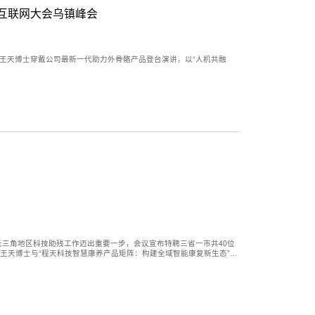
界互联网大会乌镇峰会
O王天博士穿戴公司最新一代助力外骨骼产品登台演讲，以“人机共融
长三角地区科技助残工作迈出重要一步，会议宣布特聘三省一市共40位
O王天博士与“程天科技智慧康养产品矩阵：构建全域智能康复新生态”项