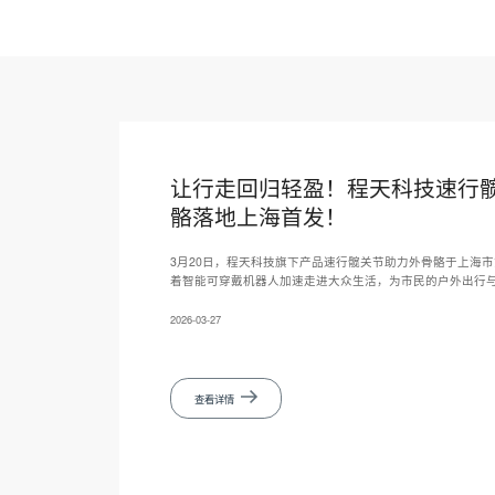
让行走回归轻盈！程天科技速行
骼落地上海首发！
3月20日，程天科技旗下产品速行髋关节助力外骨骼于上海
着智能可穿戴机器人加速走进大众生活，为市民的户外出行
2026-03-27
查看详情