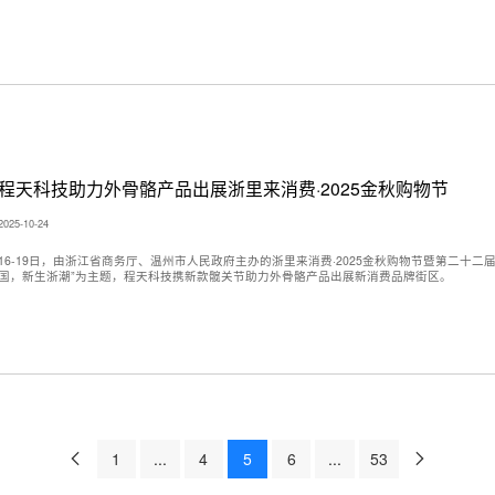
程天科技助力外骨骼产品出展浙里来消费·2025金秋购物节
2025-10-24
16-19日，由浙江省商务厅、温州市人民政府主办的浙里来消费·2025金秋购物节暨第二十
国，新生浙潮”为主题，程天科技携新款髋关节助力外骨骼产品出展新消费品牌街区。
1
...
4
5
6
...
53