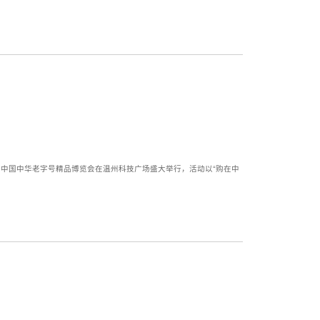
二届中国中华老字号精品博览会在温州科技广场盛大举行，活动以“购在中